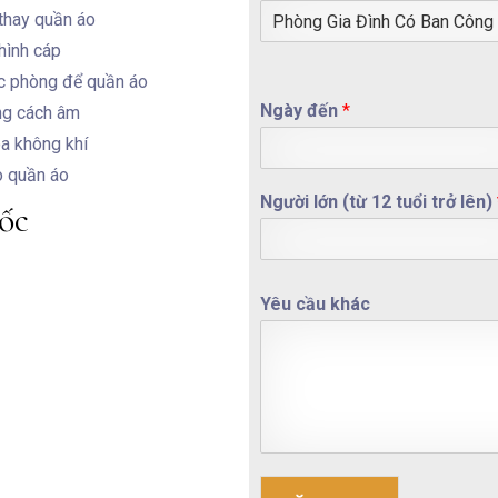
thay quần áo
hình cáp
BOOK NOW
c phòng để quần áo
Ngày đến
*
ng cách âm
a không khí
o quần áo
Người lớn (từ 12 tuổi trở lên)
uốc
Yêu cầu khác