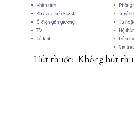
Khăn tắm
Phòng 
Khu vực tiếp khách
Truyền 
Ổ điện gần giường
Tủ hoặ
TV
Hệ thố
Tủ lạnh
Điều hò
Giá tre
Hút thuốc: ​ Không hút th