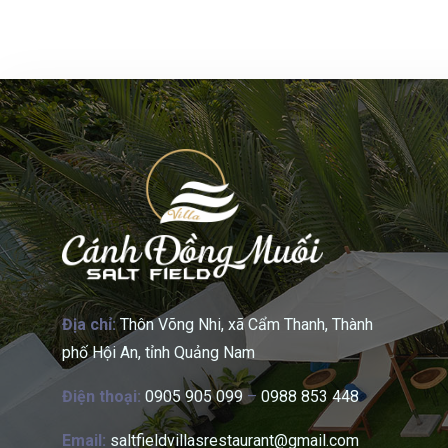
Địa chỉ:
Thôn Võng Nhi, xã Cẩm Thanh, Thành
phố Hội An, tỉnh Quảng Nam
Điện thoại:
0905 905 099
–
0988 853 448
Email:
saltfieldvillasrestaurant@gmail.com