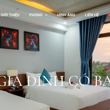
GIỚI THIỆU
PHÒNG
HÌNH ẢNH
LIÊN HỆ
GIA ĐÌNH CÓ B