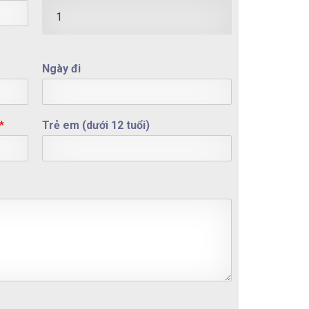
1
Ngày đi
*
Trẻ em (dưới 12 tuổi)