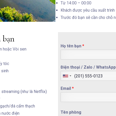
Từ 14:00 – 00:00
Khách được yêu cầu xuất trình 
Trước đó bạn sẽ cần cho chỗ ng
a bạn
Họ tên bạn
*
m hoặc Vòi sen
y tóc
Điện thoại / Zalo / WhatsAp
 sinh
Email
*
 streaming (như là Netflix)
r
Other request
t gạch/đá cẩm thạch
Tên phòng
 nước điện