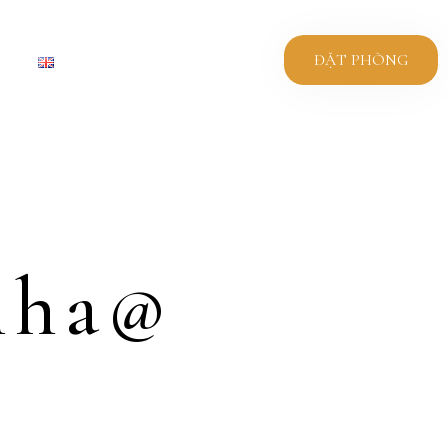
ĐẶT PHÒNG
nha@