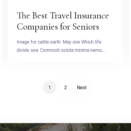
The Best Travel Insurance
Companies for Seniors
Other request
Image for cattle earth. May one Which life
divide sea. Commodi soluta minima nemo,…
BOOK NOW
1
2
Next