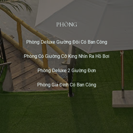
BOOK NOW
PHÒNG
Phòng Deluxe Giường Đôi Có Ban Công
Phòng Có Giường Cỡ King Nhìn Ra Hồ Bơi
Phòng Deluxe 2 Giường Đơn
Phòng Gia Đình Có Ban Công