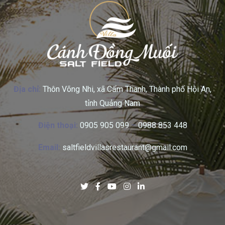
Địa chỉ:
Thôn Võng Nhi, xã Cẩm Thanh, Thành phố Hội An,
tỉnh Quảng Nam
Điện thoại:
0905 905 099
–
0988 853 448
Email:
saltfieldvillasrestaurant@gmail.com
Other request