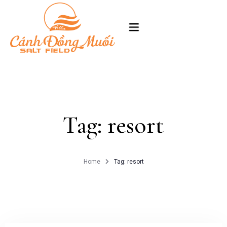
TRANG CHỦ
GIỚI THIỆU
Tag: resort
PHÒNG
HÌNH ẢNH
Home
Tag: resort
LIÊN HỆ