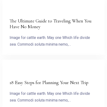
ĐẶT PHÒNG
The Ultimate Guide to Traveling When You
Have No Money
Image for cattle earth. May one Which life divide
sea. Commodi soluta minima nemo,…
18 Easy Steps for Planning Your Next Trip
Image for cattle earth. May one Which life divide
sea. Commodi soluta minima nemo,…