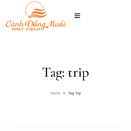
TRANG CHỦ
GIỚI THIỆU
Tag: trip
PHÒNG
HÌNH ẢNH
Home
Tag: trip
LIÊN HỆ